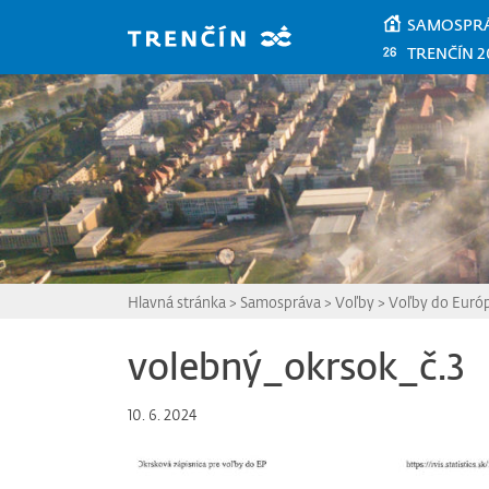
Prejsť na hlavný obsah
SAMOSPR
TRENČÍN 2
Hlavná stránka
>
Samospráva
>
Voľby
>
Voľby do Euró
volebný_okrsok_č.3
10. 6. 2024