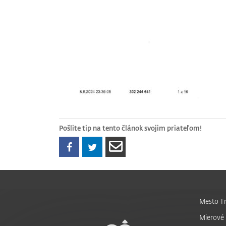
Pošlite tip na tento článok svojim priateľom!
Mesto Tr
Mierové 