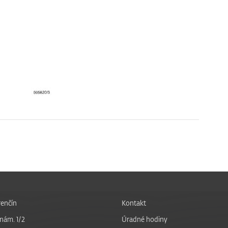
enčín
Kontakt
nám. 1/2
Úradné hodiny