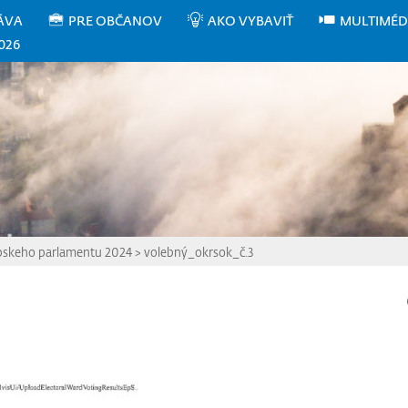
ÁVA
PRE OBČANOV
AKO VYBAVIŤ
MULTIMÉD
026
pskeho parlamentu 2024
>
volebný_okrsok_č.3