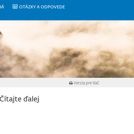
IÁ
OTÁZKY A ODPOVEDE
Verzia pre tlač
Čítajte ďalej