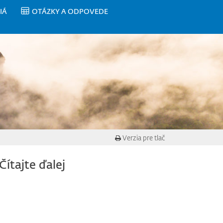
IÁ
OTÁZKY A ODPOVEDE
Verzia pre tlač
Čítajte ďalej