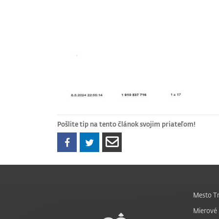
Pošlite tip na tento článok svojim priateľom!
Mesto Tr
Mierové 