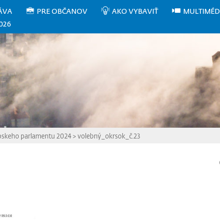
ÁVA
PRE OBČANOV
AKO VYBAVIŤ
MULTIMÉD
026
pskeho parlamentu 2024
>
volebný_okrsok_č.23