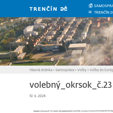
Prejsť na hlavný obsah
SAMOSPR
TRENČÍN 2
Hlavná stránka
>
Samospráva
>
Voľby
>
Voľby do Euró
volebný_okrsok_č.23
10. 6. 2024