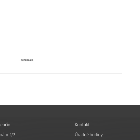
enčín
Kontakt
nám. 1/2
Úradné hodiny