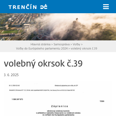
Prejsť na hlavný obsah
Hlavná stránka
>
Samospráva
>
Voľby
>
Voľby do Európskeho parlamentu 2024
>
volebný okrsok č.39
volebný okrsok č.39
3. 6. 2025