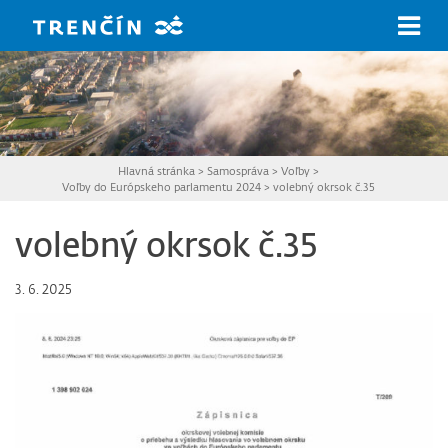
Prejsť na hlavný obsah
Hlavná stránka
>
Samospráva
>
Voľby
>
Voľby do Európskeho parlamentu 2024
>
volebný okrsok č.35
volebný okrsok č.35
3. 6. 2025