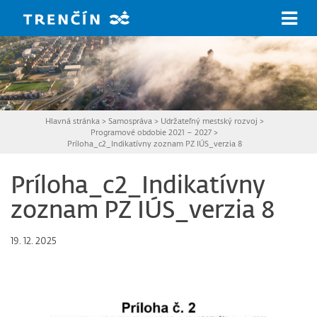
Prejsť na hlavný obsah
Hlavná stránka
>
Samospráva
>
Udržateľný mestský rozvoj
>
Programové obdobie 2021 – 2027
>
Príloha_c2_Indikatívny zoznam PZ IÚS_verzia 8
Príloha_c2_Indikatívny
zoznam PZ IÚS_verzia 8
19. 12. 2025