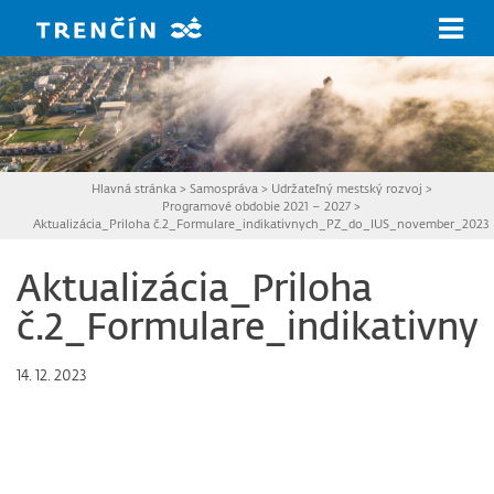
Prejsť na hlavný obsah
Hlavná stránka
>
Samospráva
>
Udržateľný mestský rozvoj
>
Programové obdobie 2021 – 2027
>
Aktualizácia_Priloha č.2_Formulare_indikativnych_PZ_do_IUS_november_2023
Aktualizácia_Priloha
č.2_Formulare_indikativ
14. 12. 2023