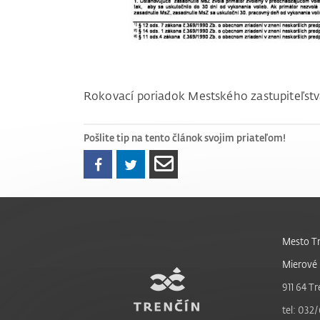
Rokovací poriadok Mestského zastupiteľst
Pošlite tip na tento článok svojim priateľom!
Mesto Tr
Mierové 
911 64 Tr
tel: 032/