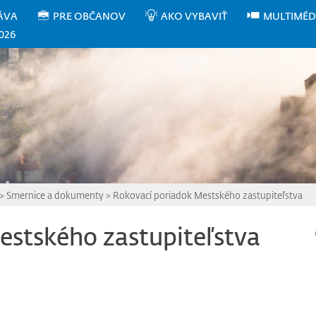
ÁVA
PRE OBČANOV
AKO VYBAVIŤ
MULTIMÉD
026
>
Smernice a dokumenty
>
Rokovací poriadok Mestského zastupiteľstva
estského zastupiteľstva