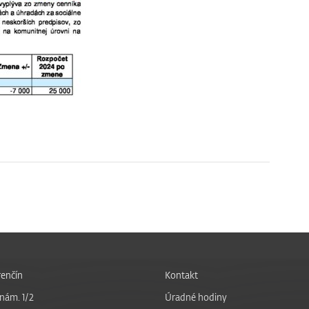
enčín
Kontakt
nám. 1/2
Úradné hodiny