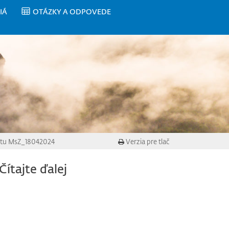
IÁ
OTÁZKY A ODPOVEDE
čtu MsZ_18042024
Verzia pre tlač
Čítajte ďalej