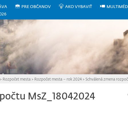
ÁVA
PRE OBČANOV
AKO VYBAVIŤ
MULTIMÉD
026
>
Rozpočet mesta
>
Rozpočet mesta – rok 2024
>
Schválená zmena rozpo
zpočtu MsZ_18042024