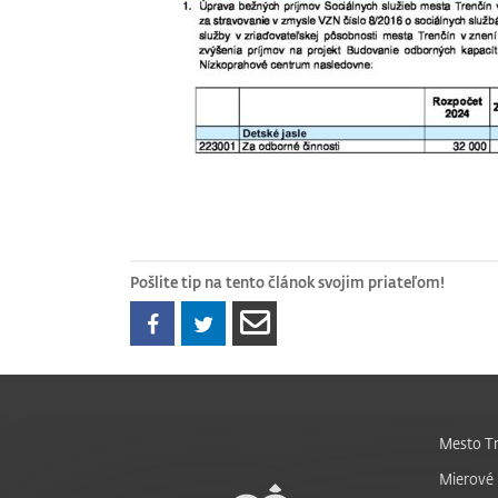
Pošlite tip na tento článok svojim priateľom!
Mesto Tr
Mierové 