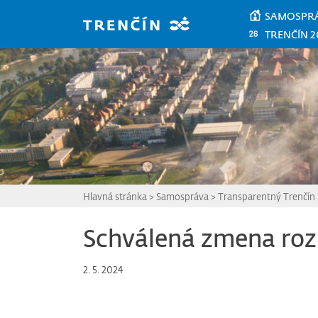
Prejsť na hlavný obsah
SAMOSPR
TRENČÍN 2
Hlavná stránka
>
Samospráva
>
Transparentný Trenčín
Schválená zmena ro
2. 5. 2024