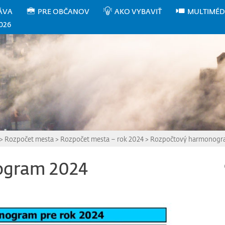
ÁVA
PRE OBČANOV
AKO VYBAVIŤ
MULTIMÉD
026
>
Rozpočet mesta
>
Rozpočet mesta – rok 2024
>
Rozpočtový harmonogr
ogram 2024