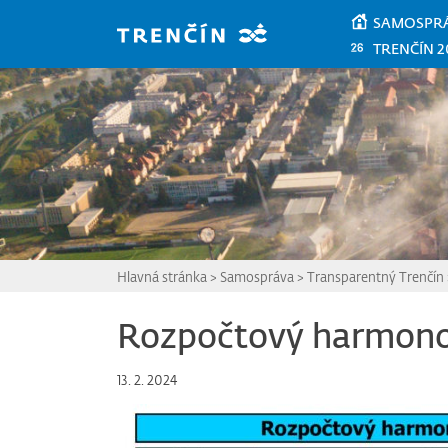
Prejsť na hlavný obsah
SAMOSPR
TRENČÍN 2
Hlavná stránka
>
Samospráva
>
Transparentný Trenčín
Rozpočtový harmon
13. 2. 2024