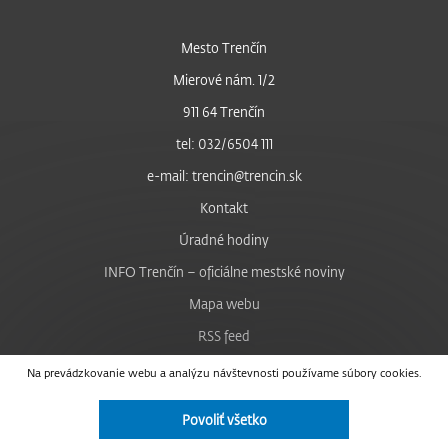
Mesto Trenčín
Mierové nám. 1/2
911 64 Trenčín
tel: 032/6504 111
e-mail: trencin@trencin.sk
Kontakt
Úradné hodiny
INFO Trenčín – oficiálne mestské noviny
Mapa webu
RSS feed
Nastavenie cookies
Na prevádzkovanie webu a analýzu návštevnosti používame súbory cookies.
Facebook
Povoliť všetko
YouTube