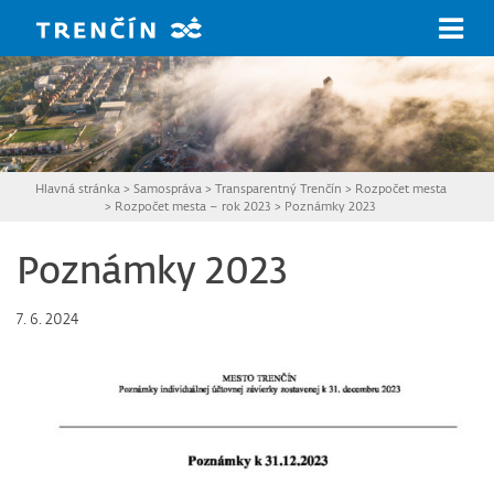
Prejsť na hlavný obsah
Hlavná stránka
>
Samospráva
>
Transparentný Trenčín
>
Rozpočet mesta
>
Rozpočet mesta – rok 2023
>
Poznámky 2023
Poznámky 2023
7. 6. 2024