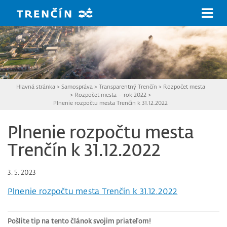
Prejsť na hlavný obsah
Hlavná stránka
>
Samospráva
>
Transparentný Trenčín
>
Rozpočet mesta
>
Rozpočet mesta – rok 2022
>
Plnenie rozpočtu mesta Trenčín k 31.12.2022
Plnenie rozpočtu mesta
Trenčín k 31.12.2022
3. 5. 2023
Plnenie rozpočtu mesta Trenčín k 31.12.2022
Pošlite tip na tento článok svojim priateľom!