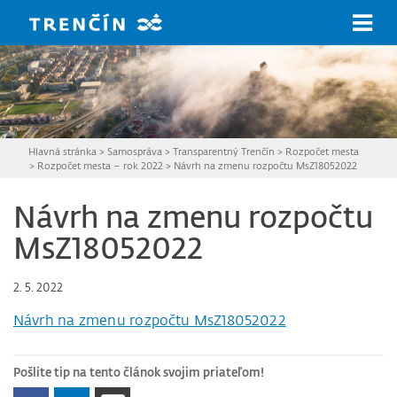
Prejsť na hlavný obsah
Hlavná stránka
>
Samospráva
>
Transparentný Trenčín
>
Rozpočet mesta
>
Rozpočet mesta – rok 2022
>
Návrh na zmenu rozpočtu MsZ18052022
Návrh na zmenu rozpočtu
MsZ18052022
2. 5. 2022
Návrh na zmenu rozpočtu MsZ18052022
Pošlite tip na tento článok svojim priateľom!