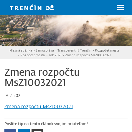
Prejsť na hlavný obsah
Hlavná stránka
>
Samospráva
>
Transparentný Trenčín
>
Rozpočet mesta
>
Rozpočet mesta – rok 2021
>
Zmena rozpočtu MsZ10032021
Zmena rozpočtu
MsZ10032021
19. 2. 2021
Zmena rozpočtu MsZ10032021
Pošlite tip na tento článok svojim priateľom!