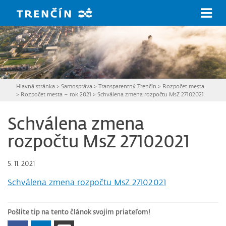
Prejsť na hlavný obsah
Hlavná stránka
>
Samospráva
>
Transparentný Trenčín
>
Rozpočet mesta
>
Rozpočet mesta – rok 2021
>
Schválena zmena rozpočtu MsZ 27102021
Schválena zmena
rozpočtu MsZ 27102021
5. 11. 2021
Schválena zmena rozpočtu MsZ 27102021
Pošlite tip na tento článok svojim priateľom!