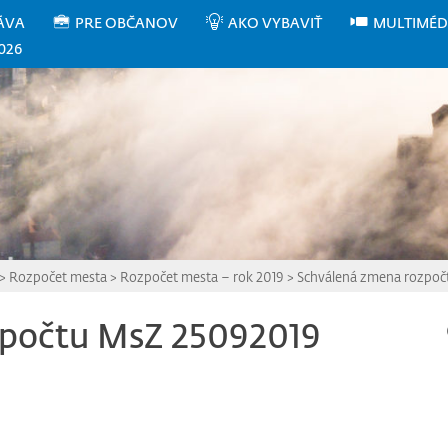
ÁVA
PRE OBČANOV
AKO VYBAVIŤ
MULTIMÉD
026
>
Rozpočet mesta
>
Rozpočet mesta – rok 2019
>
Schválená zmena rozpoč
zpočtu MsZ 25092019