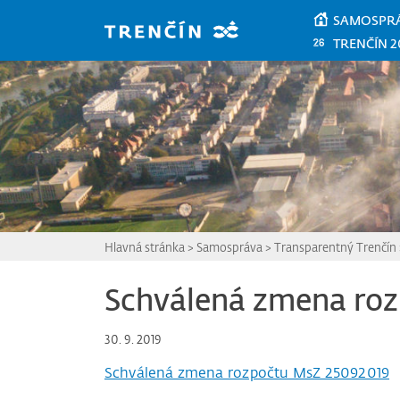
Prejsť na hlavný obsah
SAMOSPR
TRENČÍN 2
Hlavná stránka
>
Samospráva
>
Transparentný Trenčín
Schválená zmena ro
30. 9. 2019
Schválená zmena rozpočtu MsZ 25092019