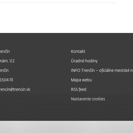
enčín
Kontakt
nám. 1/2
Úradné hodiny
enčín
INFO Trenčín – oficiálne mestské 
6504 111
Mapa webu
trencin@trencin.sk
RSS feed
Nastavenie cookies