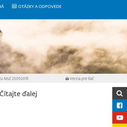
IÁ
OTÁZKY A ODPOVEDE
tu MsZ 25092019
Verzia pre tlač
Čítajte ďalej