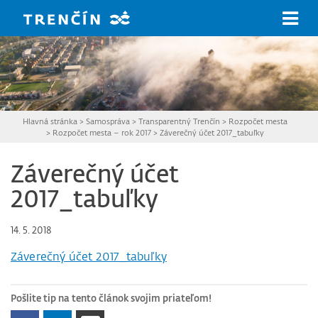
Prejsť na hlavný obsah
Hlavná stránka
>
Samospráva
>
Transparentný Trenčín
>
Rozpočet mesta
>
Rozpočet mesta – rok 2017
>
Záverečný účet 2017_tabuľky
Záverečný účet
2017_tabuľky
14. 5. 2018
Záverečný účet 2017_tabuľky
Pošlite tip na tento článok svojim priateľom!