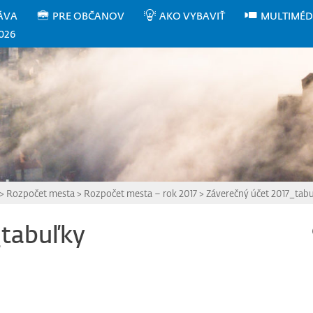
ÁVA
PRE OBČANOV
AKO VYBAVIŤ
MULTIMÉD
026
>
Rozpočet mesta
>
Rozpočet mesta – rok 2017
>
Záverečný účet 2017_tab
_tabuľky