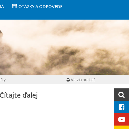
IÁ
OTÁZKY A ODPOVEDE
uľky
Verzia pre tlač
Čítajte ďalej