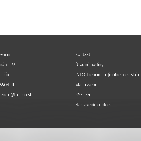
enčín
Kontakt
nám. 1/2
Úradné hodiny
enčín
INFO Trenčín – oficiálne mestské 
6504 111
Mapa webu
trencin@trencin.sk
RSS feed
Nastavenie cookies