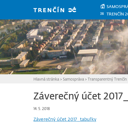
Prejsť na hlavný obsah
SAMOSPR
TRENČÍN 2
Hlavná stránka
>
Samospráva
>
Transparentný Trenčín
Záverečný účet 2017
14. 5. 2018
Záverečný účet 2017_tabuľky