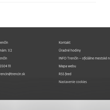
enčín
Kontakt
nám. 1/2
Úradné hodiny
enčín
INFO Trenčín – oficiálne mestské 
6504 111
Mapa webu
trencin@trencin.sk
RSS feed
Nastavenie cookies