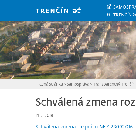
Prejsť na hlavný obsah
SAMOSPR
TRENČÍN 2
Hlavná stránka
>
Samospráva
>
Transparentný Trenčín
Schválená zmena ro
14. 2. 2018
Schválená zmena rozpočtu MsZ 28092016