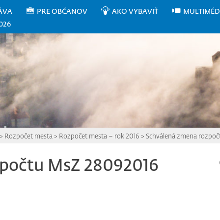
ÁVA
PRE OBČANOV
AKO VYBAVIŤ
MULTIMÉD
026
>
Rozpočet mesta
>
Rozpočet mesta – rok 2016
>
Schválená zmena rozpoč
zpočtu MsZ 28092016