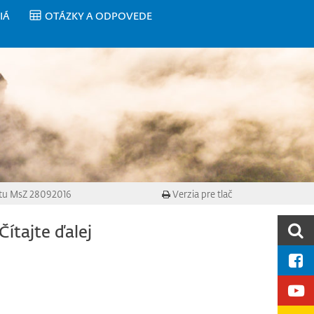
IÁ
OTÁZKY A ODPOVEDE
tu MsZ 28092016
Verzia pre tlač
Čítajte ďalej