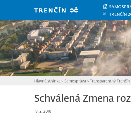
Prejsť na hlavný obsah
SAMOSPR
TRENČÍN 2
Hlavná stránka
>
Samospráva
>
Transparentný Trenčín
Schválená Zmena roz
19. 2. 2018