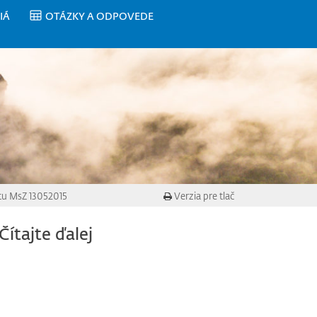
IÁ
OTÁZKY A ODPOVEDE
tu MsZ 13052015
Verzia pre tlač
Čítajte ďalej