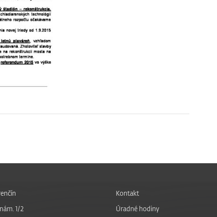
enčín
Kontakt
nám. 1/2
Úradné hodiny