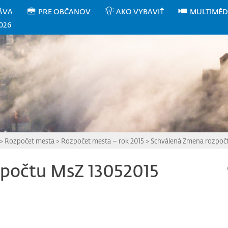
ÁVA
PRE OBČANOV
AKO VYBAVIŤ
MULTIMÉD
026
>
Rozpočet mesta
>
Rozpočet mesta – rok 2015
>
Schválená Zmena rozpoč
počtu MsZ 13052015