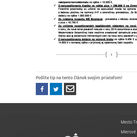
Pošlite tip na tento článok svojim priateľom!
Mesto Tr
Mierové 