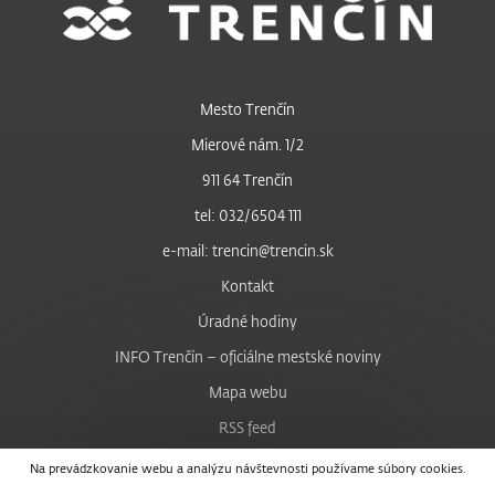
Mesto Trenčín
Mierové nám. 1/2
911 64 Trenčín
tel: 032/6504 111
e-mail: trencin@trencin.sk
Kontakt
Úradné hodiny
INFO Trenčín – oficiálne mestské noviny
Mapa webu
RSS feed
Nastavenie cookies
Na prevádzkovanie webu a analýzu návštevnosti používame súbory cookies.