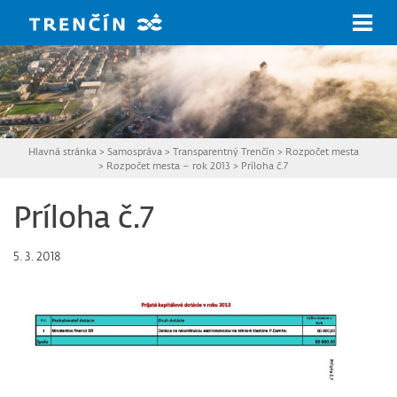
Prejsť na hlavný obsah
Hlavná stránka
>
Samospráva
>
Transparentný Trenčín
>
Rozpočet mesta
>
Rozpočet mesta – rok 2013
>
Príloha č.7
Príloha č.7
5. 3. 2018