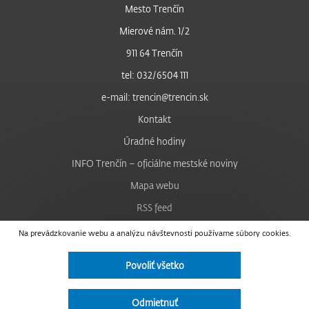
Mesto Trenčín
Mierové nám. 1/2
911 64 Trenčín
tel: 032/6504 111
e-mail: trencin@trencin.sk
Kontakt
Úradné hodiny
INFO Trenčín – oficiálne mestské noviny
Mapa webu
RSS feed
Nastavenie cookies
Na prevádzkovanie webu a analýzu návštevnosti používame súbory cookies.
Facebook
Povoliť všetko
YouTube
Instagram
Odmietnuť