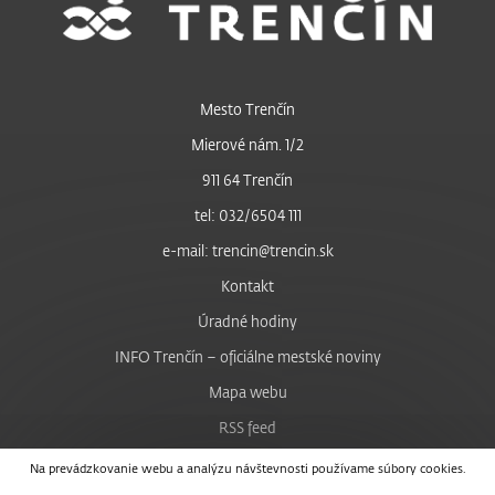
Mesto Trenčín
Mierové nám. 1/2
911 64 Trenčín
tel: 032/6504 111
e-mail: trencin@trencin.sk
Kontakt
Úradné hodiny
INFO Trenčín – oficiálne mestské noviny
Mapa webu
RSS feed
Nastavenie cookies
Na prevádzkovanie webu a analýzu návštevnosti používame súbory cookies.