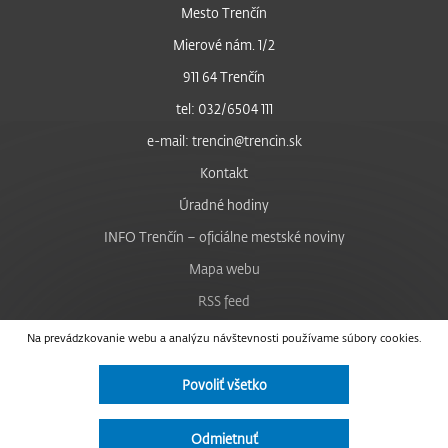
Mesto Trenčín
Mierové nám. 1/2
911 64 Trenčín
tel: 032/6504 111
e-mail: trencin@trencin.sk
Kontakt
Úradné hodiny
INFO Trenčín – oficiálne mestské noviny
Mapa webu
RSS feed
Nastavenie cookies
Na prevádzkovanie webu a analýzu návštevnosti používame súbory cookies.
Facebook
Povoliť všetko
YouTube
Instagram
Odmietnuť