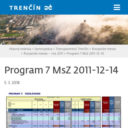
Prejsť na hlavný obsah
Hlavná stránka
>
Samospráva
>
Transparentný Trenčín
>
Rozpočet mesta
>
Rozpočet mesta – rok 2011
>
Program 7 MsZ 2011-12-14
Program 7 MsZ 2011-12-14
5. 3. 2018