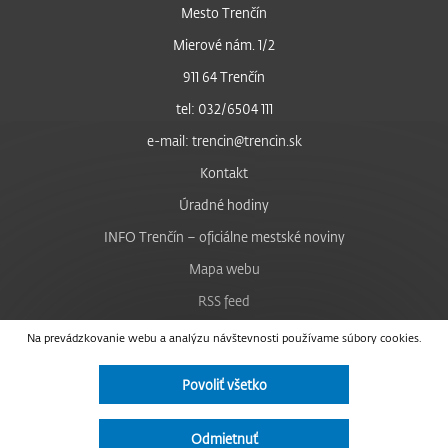
Mesto Trenčín
Mierové nám. 1/2
911 64 Trenčín
tel: 032/6504 111
e-mail: trencin@trencin.sk
Kontakt
Úradné hodiny
INFO Trenčín – oficiálne mestské noviny
Mapa webu
RSS feed
Nastavenie cookies
Na prevádzkovanie webu a analýzu návštevnosti používame súbory cookies.
Facebook
Povoliť všetko
YouTube
Instagram
Odmietnuť