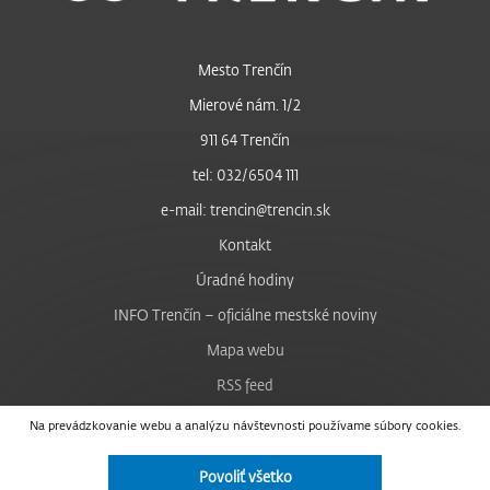
Mesto Trenčín
Mierové nám. 1/2
911 64 Trenčín
tel: 032/6504 111
e-mail: trencin@trencin.sk
Kontakt
Úradné hodiny
INFO Trenčín – oficiálne mestské noviny
Mapa webu
RSS feed
Nastavenie cookies
Na prevádzkovanie webu a analýzu návštevnosti používame súbory cookies.
Facebook
Povoliť všetko
YouTube