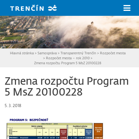
Prejsť na hlavný obsah
Hlavná stránka
>
Samospráva
>
Transparentný Trenčín
>
Rozpočet mesta
>
Rozpočet mesta – rok 2010
>
Zmena rozpočtu Program 5 MsZ 20100228
Zmena rozpočtu Program
5 MsZ 20100228
5. 3. 2018