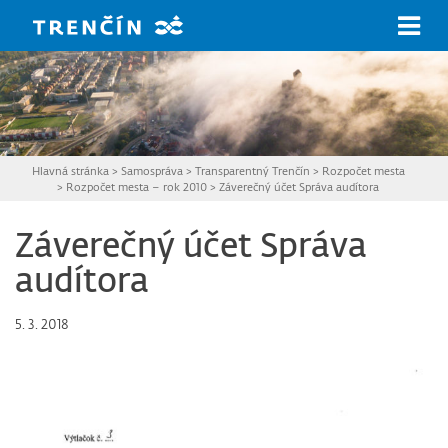
Prejsť na hlavný obsah
Hlavná stránka
>
Samospráva
>
Transparentný Trenčín
>
Rozpočet mesta
>
Rozpočet mesta – rok 2010
>
Záverečný účet Správa audítora
Záverečný účet Správa
audítora
5. 3. 2018