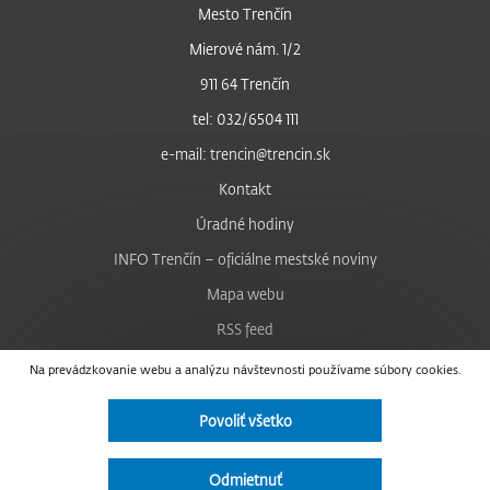
Mesto Trenčín
Mierové nám. 1/2
911 64 Trenčín
tel: 032/6504 111
e-mail: trencin@trencin.sk
Kontakt
Úradné hodiny
INFO Trenčín – oficiálne mestské noviny
Mapa webu
RSS feed
Nastavenie cookies
Na prevádzkovanie webu a analýzu návštevnosti používame súbory cookies.
Facebook
Povoliť všetko
YouTube
Instagram
Odmietnuť