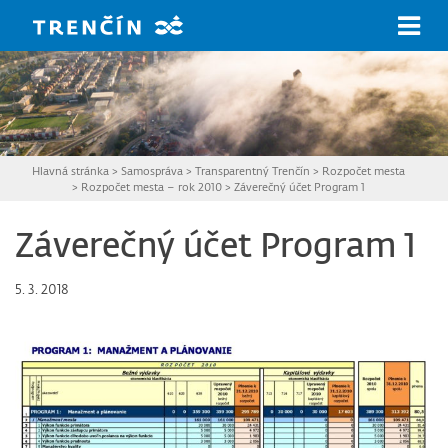
Prejsť na hlavný obsah
Hlavná stránka
>
Samospráva
>
Transparentný Trenčín
>
Rozpočet mesta
>
Rozpočet mesta – rok 2010
>
Záverečný účet Program 1
Záverečný účet Program 1
5. 3. 2018