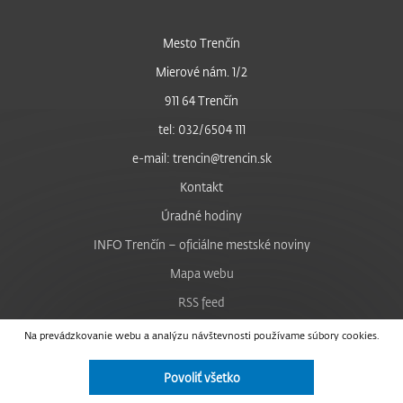
Mesto Trenčín
Mierové nám. 1/2
911 64 Trenčín
tel: 032/6504 111
e-mail: trencin@trencin.sk
Kontakt
Úradné hodiny
INFO Trenčín – oficiálne mestské noviny
Mapa webu
RSS feed
Nastavenie cookies
Na prevádzkovanie webu a analýzu návštevnosti používame súbory cookies.
Facebook
Povoliť všetko
YouTube