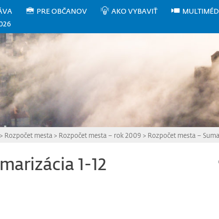
ÁVA
PRE OBČANOV
AKO VYBAVIŤ
MULTIMÉD
026
>
Rozpočet mesta
>
Rozpočet mesta – rok 2009
>
Rozpočet mesta – Sumari
marizácia 1-12