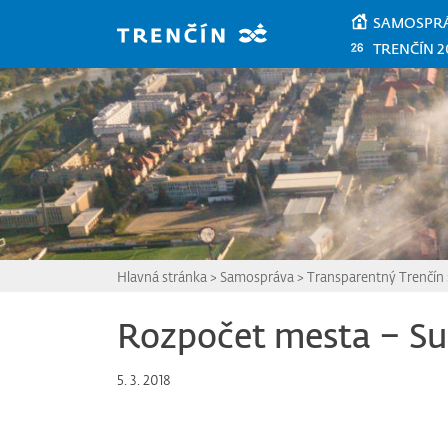
Prejsť na hlavný obsah
SAMOSPR
TRENČÍN 2
Hlavná stránka
>
Samospráva
>
Transparentný Trenčín
Rozpočet mesta – Su
5. 3. 2018