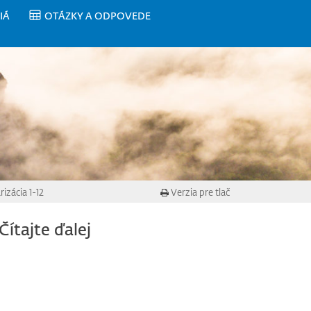
IÁ
OTÁZKY A ODPOVEDE
zácia 1-12
Verzia pre tlač
Čítajte ďalej