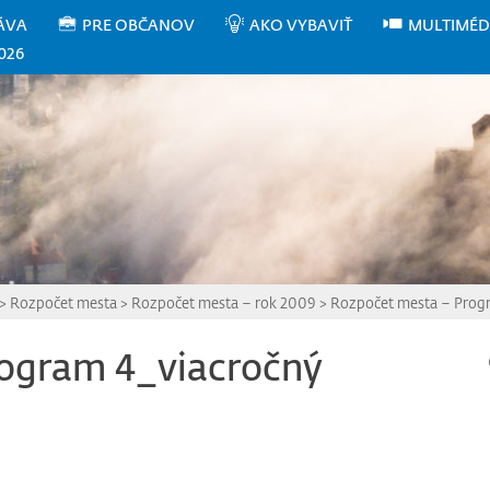
ÁVA
PRE OBČANOV
AKO VYBAVIŤ
MULTIMÉD
026
>
Rozpočet mesta
>
Rozpočet mesta – rok 2009
>
Rozpočet mesta – Prog
ogram 4_viacročný