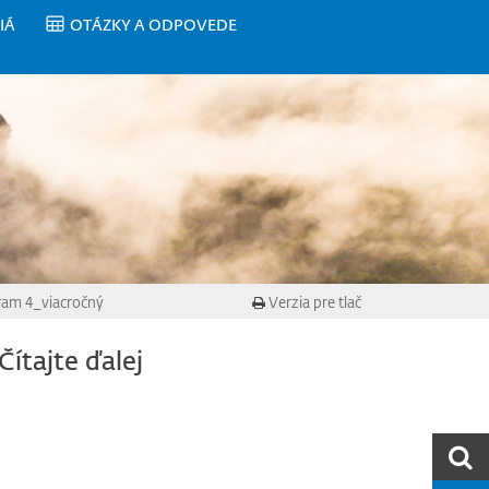
IÁ
OTÁZKY A ODPOVEDE
ram 4_viacročný
Verzia pre tlač
Čítajte ďalej