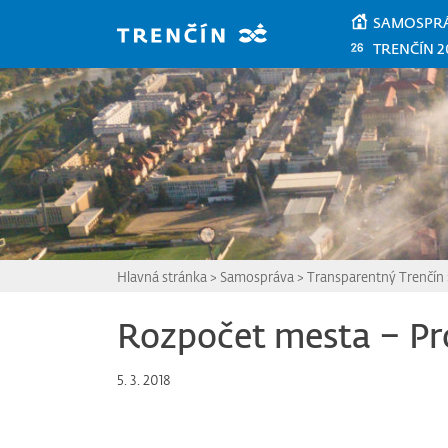
Prejsť na hlavný obsah
SAMOSPR
TRENČÍN 2
Hlavná stránka
>
Samospráva
>
Transparentný Trenčín
Rozpočet mesta – Pr
5. 3. 2018