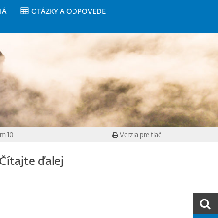
IÁ
OTÁZKY A ODPOVEDE
am 10
Verzia pre tlač
Čítajte ďalej