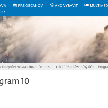
ÁVA
PRE OBČANOV
AKO VYBAVIŤ
MULTIMÉD
026
>
Rozpočet mesta
>
Rozpočet mesta – rok 2008
>
Záverečný účet – Progr
ogram 10