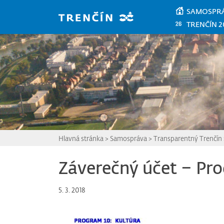
Prejsť na hlavný obsah
SAMOSPR
TRENČÍN 2
Hlavná stránka
>
Samospráva
>
Transparentný Trenčín
Záverečný účet – Pr
5. 3. 2018