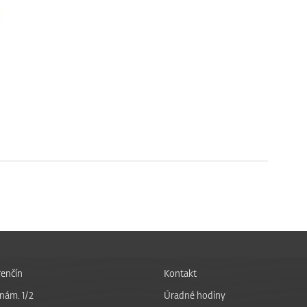
enčín
Kontakt
nám. 1/2
Úradné hodiny