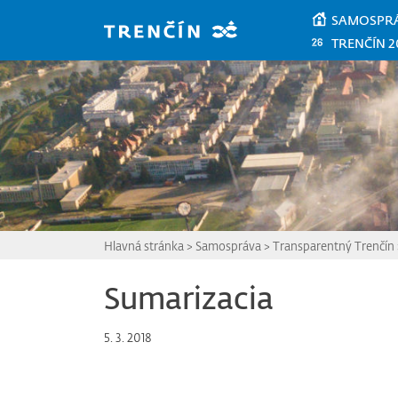
Prejsť na hlavný obsah
SAMOSPR
TRENČÍN 2
Hlavná stránka
>
Samospráva
>
Transparentný Trenčín
Sumarizacia
5. 3. 2018