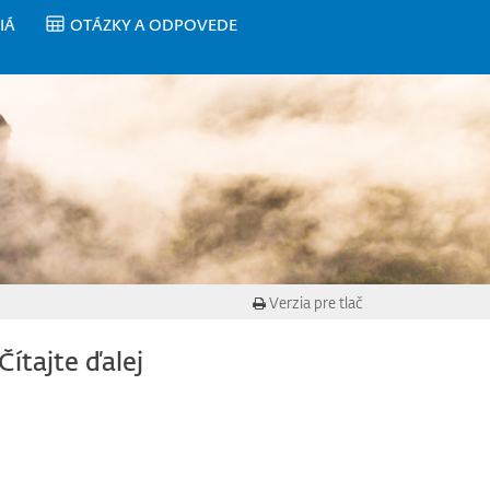
IÁ
OTÁZKY A ODPOVEDE
Verzia pre tlač
Čítajte ďalej