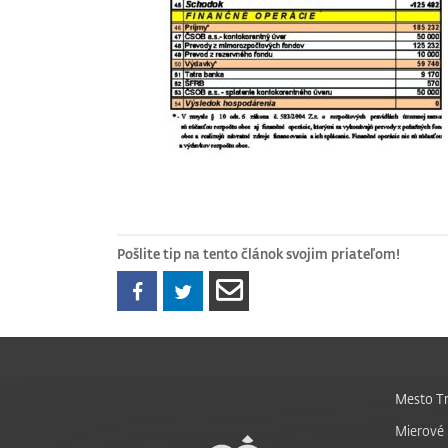
Pošlite tip na tento článok svojim priateľom!
Mesto Tr
Mierové 