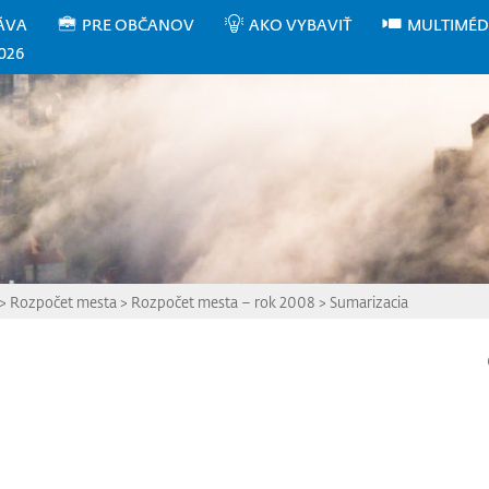
ÁVA
PRE OBČANOV
AKO VYBAVIŤ
MULTIMÉD
026
>
Rozpočet mesta
>
Rozpočet mesta – rok 2008
>
Sumarizacia