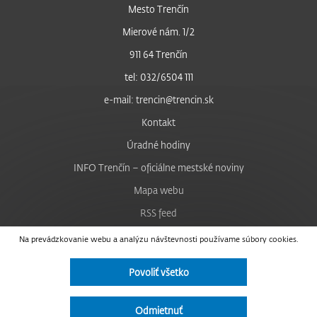
Mesto Trenčín
Mierové nám. 1/2
911 64 Trenčín
tel: 032/6504 111
e-mail: trencin@trencin.sk
Kontakt
Úradné hodiny
INFO Trenčín – oficiálne mestské noviny
Mapa webu
RSS feed
Nastavenie cookies
Na prevádzkovanie webu a analýzu návštevnosti používame súbory cookies.
Facebook
Povoliť všetko
YouTube
Instagram
Odmietnuť