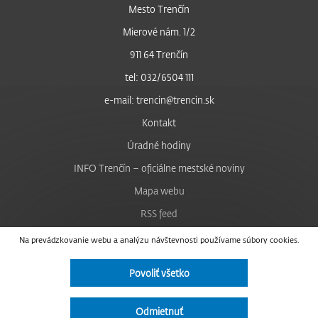
Mesto Trenčín
Mierové nám. 1/2
911 64 Trenčín
tel: 032/6504 111
e-mail: trencin@trencin.sk
Kontakt
Úradné hodiny
INFO Trenčín – oficiálne mestské noviny
Mapa webu
RSS feed
Nastavenie cookies
Na prevádzkovanie webu a analýzu návštevnosti používame súbory cookies.
Facebook
Povoliť všetko
YouTube
Instagram
Odmietnuť