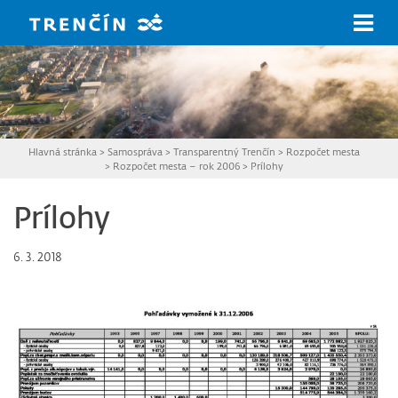
Prejsť na hlavný obsah
Hlavná stránka
>
Samospráva
>
Transparentný Trenčín
>
Rozpočet mesta
>
Rozpočet mesta – rok 2006
>
Prílohy
Prílohy
6. 3. 2018