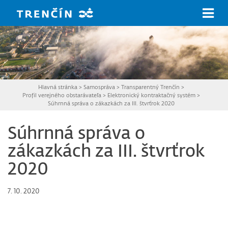
Prejsť na hlavný obsah
Hlavná stránka
>
Samospráva
>
Transparentný Trenčín
>
Profil verejného obstarávateľa
>
Elektronický kontraktačný systém
>
Súhrnná správa o zákazkách za III. štvrťrok 2020
Súhrnná správa o
zákazkách za III. štvrťrok
2020
7. 10. 2020