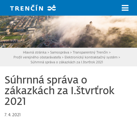
Prejsť na hlavný obsah
Hlavná stránka
>
Samospráva
>
Transparentný Trenčín
>
Profil verejného obstarávateľa
>
Elektronický kontraktačný systém
>
Súhrnná správa o zákazkách za I.štvrťrok 2021
Súhrnná správa o
zákazkách za I.štvrťrok
2021
7. 4. 2021