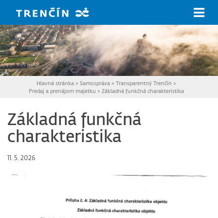
Prejsť na hlavný obsah
Hlavná stránka
>
Samospráva
>
Transparentný Trenčín
>
Predaj a prenájom majetku
>
Základná funkčná charakteristika
Základná funkčná
charakteristika
11. 5. 2026