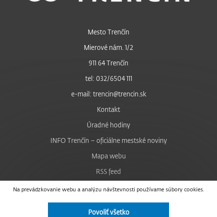
Mesto Trenčín
Mierové nám. 1/2
911 64 Trenčín
tel: 032/6504 111
e-mail: trencin@trencin.sk
Kontakt
Úradné hodiny
INFO Trenčín – oficiálne mestské noviny
Mapa webu
RSS feed
Nastavenie cookies
Na prevádzkovanie webu a analýzu návštevnosti používame súbory cookies.
Facebook
Povoliť všetko