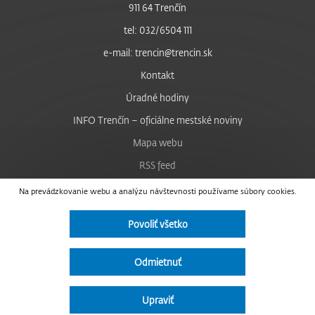
911 64 Trenčín
tel: 032/6504 111
e-mail: trencin@trencin.sk
Kontakt
Úradné hodiny
INFO Trenčín – oficiálne mestské noviny
Mapa webu
RSS feed
Nastavenie cookies
Na prevádzkovanie webu a analýzu návštevnosti používame súbory cookies.
Facebook
Povoliť všetko
YouTube
Instagram
Odmietnuť
Vyhlásenie o prístupnosti
Upraviť