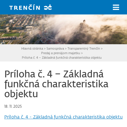
Prejsť na hlavný obsah
Hlavná stránka
>
Samospráva
>
Transparentný Trenčín
>
Predaj a prenájom majetku
>
Príloha č. 4 – Základná funkčná charakteristika objektu
Príloha č. 4 – Základná
funkčná charakteristika
objektu
18. 11. 2025
Príloha č. 4 - Základná funkčná charakteristika objektu