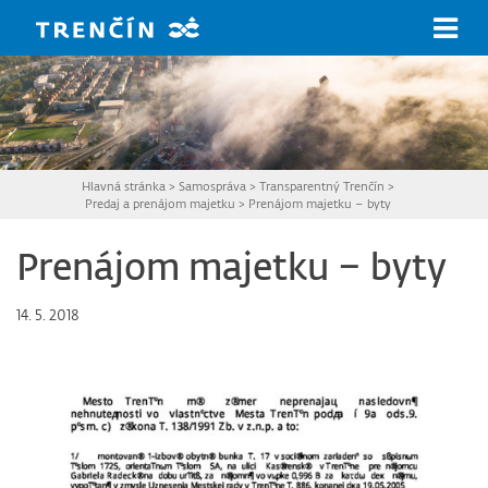
Prejsť na hlavný obsah
Hlavná stránka
>
Samospráva
>
Transparentný Trenčín
>
Predaj a prenájom majetku
>
Prenájom majetku – byty
Prenájom majetku – byty
14. 5. 2018