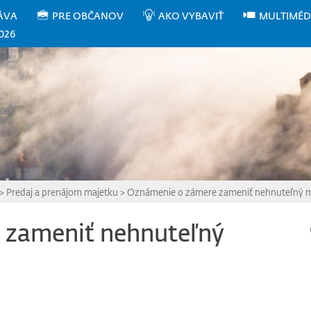
ÁVA
PRE OBČANOV
AKO VYBAVIŤ
MULTIMÉD
026
>
Predaj a prenájom majetku
>
Oznámenie o zámere zameniť nehnuteľný 
 zameniť nehnuteľný