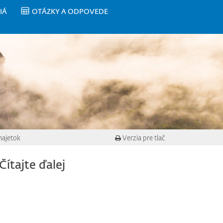
IÁ
OTÁZKY A ODPOVEDE
majetok
Verzia pre tlač
Čítajte ďalej