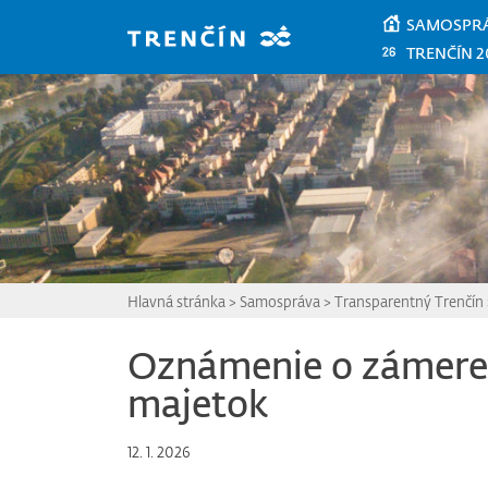
Prejsť na hlavný obsah
SAMOSPR
TRENČÍN 2
Hlavná stránka
>
Samospráva
>
Transparentný Trenčín
Oznámenie o zámere
majetok
12. 1. 2026