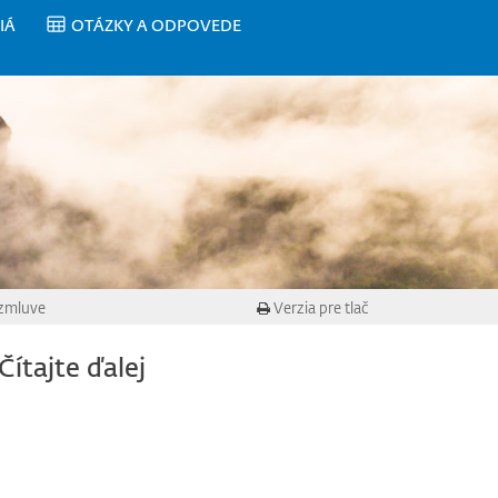
IÁ
OTÁZKY A ODPOVEDE
 zmluve
Verzia pre tlač
Čítajte ďalej