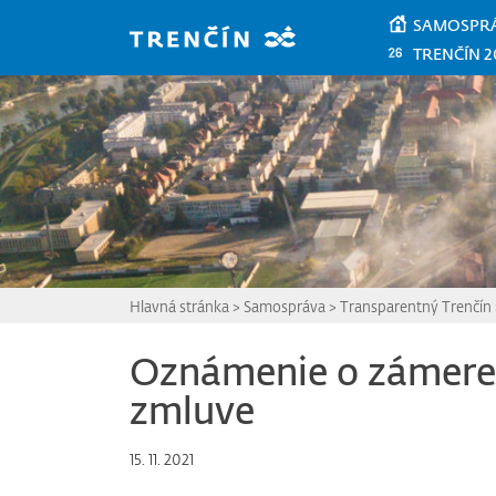
Prejsť na hlavný obsah
SAMOSPR
TRENČÍN 2
Hlavná stránka
>
Samospráva
>
Transparentný Trenčín
Oznámenie o zámere 
zmluve
15. 11. 2021