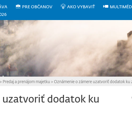
ÁVA
PRE OBČANOV
AKO VYBAVIŤ
MULTIMÉD
026
>
Predaj a prenájom majetku
>
Oznámenie o zámere uzatvoriť dodatok ku
uzatvoriť dodatok ku