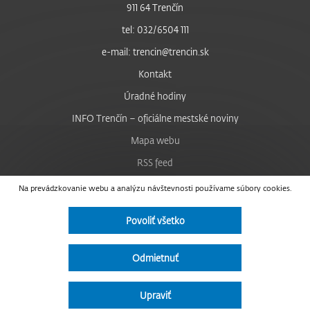
911 64 Trenčín
tel: 032/6504 111
e-mail: trencin@trencin.sk
Kontakt
Úradné hodiny
INFO Trenčín – oficiálne mestské noviny
Mapa webu
RSS feed
Nastavenie cookies
Na prevádzkovanie webu a analýzu návštevnosti používame súbory cookies.
Facebook
Povoliť všetko
YouTube
Instagram
Odmietnuť
Vyhlásenie o prístupnosti
Upraviť