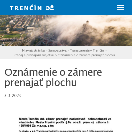
Prejsť na hlavný obsah
Hlavná stránka
>
Samospráva
>
Transparentný Trenčín
>
Predaj a prenájom majetku
>
Oznámenie o zámere prenajať plochu
Oznámenie o zámere
prenajať plochu
3. 3. 2023