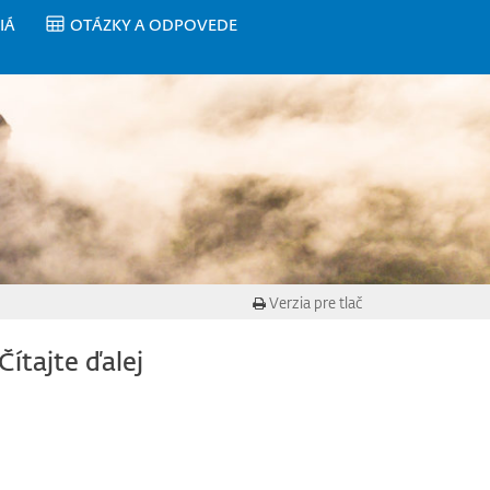
IÁ
OTÁZKY A ODPOVEDE
Verzia pre tlač
Čítajte ďalej