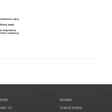
enčín
Kontakt
nám. 1/2
Úradné hodiny