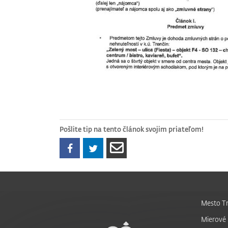
Pošlite tip na tento článok svojim priateľom!
Mesto Tr
Mierové 