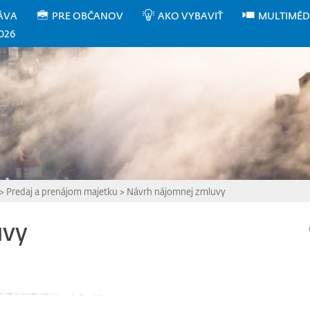
ÁVA
PRE OBČANOV
AKO VYBAVIŤ
MULTIMÉD
026
>
Predaj a prenájom majetku
>
Návrh nájomnej zmluvy
uvy