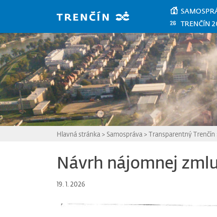
Prejsť na hlavný obsah
SAMOSPR
TRENČÍN 2
Hlavná stránka
>
Samospráva
>
Transparentný Trenčín
Návrh nájomnej zml
19. 1. 2026