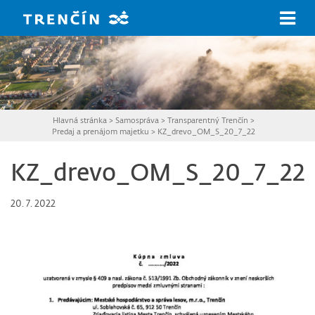
Prejsť na hlavný obsah
Hlavná stránka
>
Samospráva
>
Transparentný Trenčín
>
Predaj a prenájom majetku
>
KZ_drevo_OM_S_20_7_22
KZ_drevo_OM_S_20_7_22
20. 7. 2022