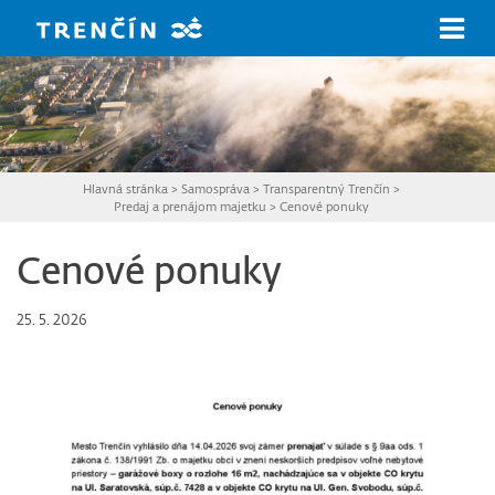
Prejsť na hlavný obsah
Hlavná stránka
>
Samospráva
>
Transparentný Trenčín
>
Predaj a prenájom majetku
>
Cenové ponuky
Cenové ponuky
25. 5. 2026