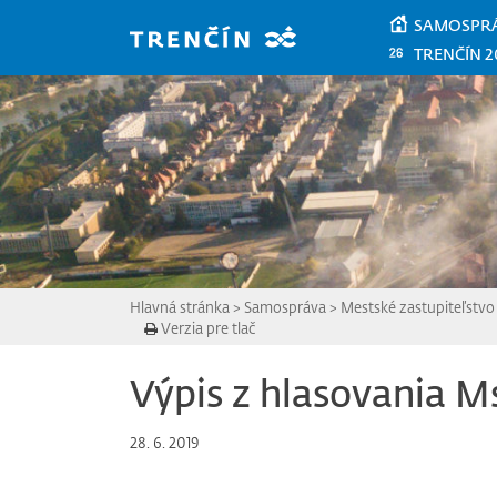
Prejsť na hlavný obsah
SAMOSPR
TRENČÍN 2
Hlavná stránka
>
Samospráva
>
Mestské zastupiteľstvo
Verzia pre tlač
Výpis z hlasovania M
28. 6. 2019