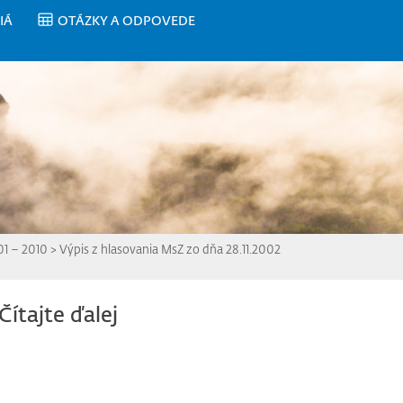
IÁ
OTÁZKY A ODPOVEDE
01 – 2010
>
Výpis z hlasovania MsZ zo dňa 28.11.2002
Čítajte ďalej