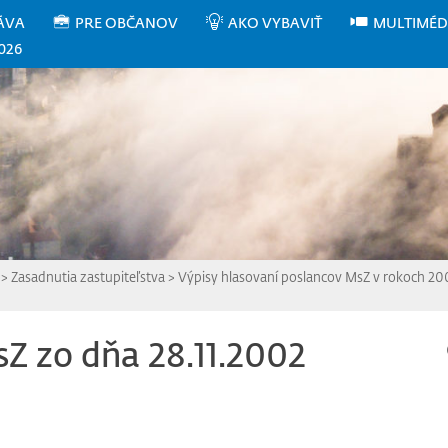
ÁVA
PRE OBČANOV
AKO VYBAVIŤ
MULTIMÉD
026
>
Zasadnutia zastupiteľstva
>
Výpisy hlasovaní poslancov MsZ v rokoch 20
sZ zo dňa 28.11.2002